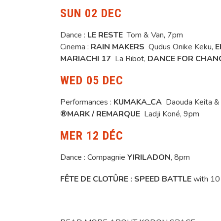
SUN 02 DEC
Dance :
LE RESTE
Tom & Van, 7pm
Cinema :
RAIN MAKERS
Qudus Onike Keku,
E
MARIACHI 17
La Ribot,
DANCE FOR CHAN
WED 05 DEC
Performances :
KUMAKA_CA
Daouda Keita & 
®MARK / REMARQUE
Ladji Koné, 9pm
MER 12 DÉC
Dance : Compagnie
YIRILADON
, 8pm
FÊTE DE CLOTÛRE : SPEED BATTLE
with 10