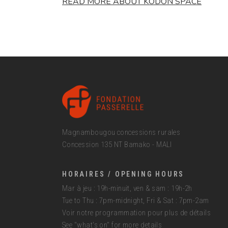
READ MORE ABOUT KODON SPACE
Magnambougou concessions rurales
Concession 135 NT Bamako - MALI
HORAIRES / OPENING HOURS
Mar à jeu : 19h-minuit, ven & sam : 19h-2h
Tue to Thu : 7pm-midnight, Fri & Sat : 7pm-2am
Voir notre programmation pour plus de détails
See "what's on" for more details