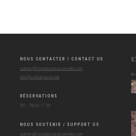
S
NOUS CONTACTER / CONTACT US
admin@fondationpasserelle.com
En
info@rokiatraore.net
RÉSERVATIONS
Tél. : 78 66 17 39
NOUS SOUTENIR / SUPPORT US
admin@fondationpasserelle.com