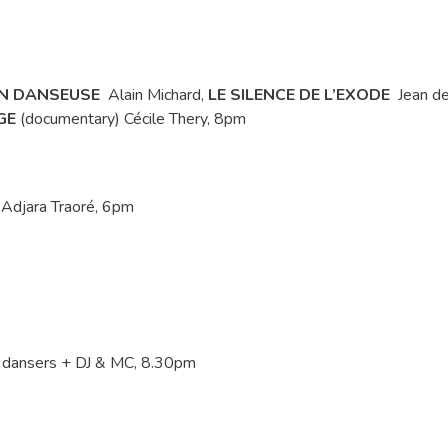
N DANSEUSE
Alain Michard,
LE SILENCE DE L’EXODE
Jean de
GE
(documentary) Cécile Thery, 8pm
Adjara Traoré, 6pm
 dansers + DJ & MC, 8.30pm