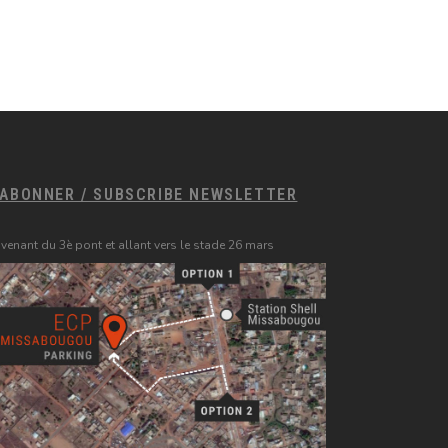
'ABONNER / SUBSCRIBE NEWSLETTER
 venant du 3è pont et allant vers le stade 26 mars